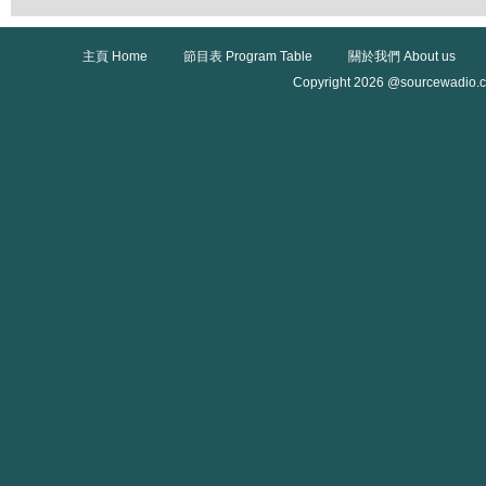
主頁 Home
節目表 Program Table
關於我們 About us
Copyright 2026 @sourcewadio.