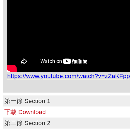
https://www.youtube.com/watch?v=zZaKFpp
第一節 Section 1
下載 Download
第二節 Section 2