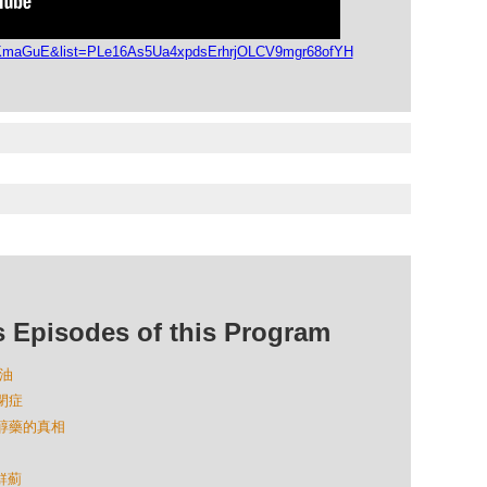
cRKmaGuE&list=PLe16As5Ua4xpdsErhrjOLCV9mgr68ofYH
isodes of this Program
欖油
閉症
固醇藥的真相
鮮薊