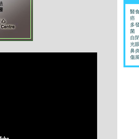
醫
癌
多
菌
自
光
鼻
傷