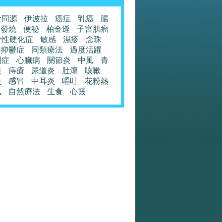
食同源
伊波拉
癌症
乳癌
腸
發燒
便秘
柏金遜
子宮肌瘤
發性硬化症
敏感
濕疹
念珠
抑鬱症
同類療法
過度活躍
閉症
心臟病
關節炎
中風
青
眼
痔瘡
尿道炎
肚瀉
咳嗽
炎
感冒
中耳炎
嘔吐
花粉熱
風
自然療法
生食
心靈