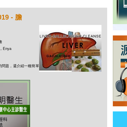
9 - 膽
膽
，Enya
」的問題，還介紹一種簡單