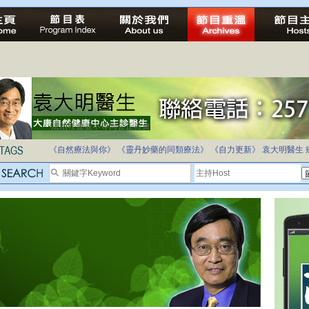
法治社會並不等同公正社會
自家教育合法化-推動多元化教育，全民學卷制
《自然療法與你》
《靈丹妙藥的同類療法》
《自力更新》
袁大明醫生