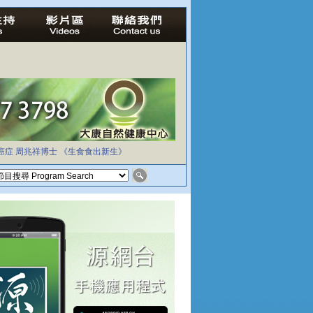
癌症
周兆祥博士
《生食食出新生》