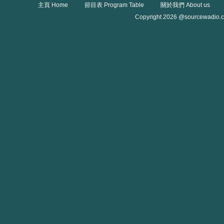
主頁 Home
節目表 Program Table
關於我們 About us
Copyright 2026 @sourcewadio.