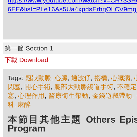
https://www.youtube.com/watch?v=CH73SH
6EE&list=PLe16As5Ua4xpdsErhrjOLCV9mg
第一節 Section 1
下載 Download
Tags:
冠狀動脈
,
心臟
,
通波仔
,
搭橋
,
心臟病
,
閉塞
,
開心手術
,
腿部大動脈繞道手術
,
不穩定
塞
,
心理作用
,
醫療衛生帶動
,
金錢遊戲帶動
,
科
,
麻醉
本節目其他主題 Others Episod
Program