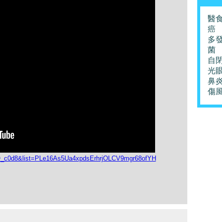
醫
癌
多
菌
自
光
鼻
傷
JQ_c0d8&list=PLe16As5Ua4xpdsErhrjOLCV9mgr68ofYH