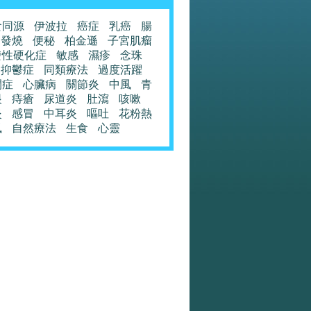
食同源
伊波拉
癌症
乳癌
腸
發燒
便秘
柏金遜
子宮肌瘤
發性硬化症
敏感
濕疹
念珠
抑鬱症
同類療法
過度活躍
閉症
心臟病
關節炎
中風
青
眼
痔瘡
尿道炎
肚瀉
咳嗽
炎
感冒
中耳炎
嘔吐
花粉熱
風
自然療法
生食
心靈