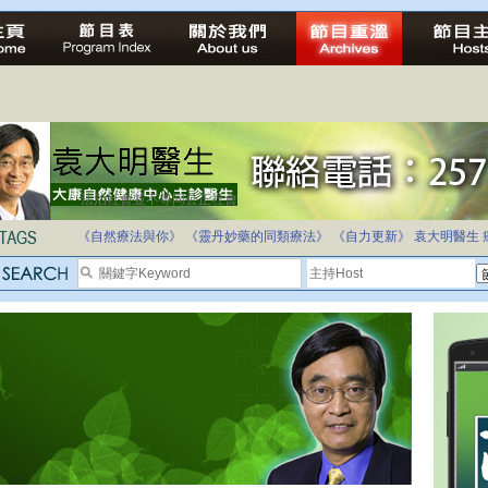
法治社會並不等同公正社會
自家教育合法化-推動多元化教育，全民學卷制
《自然療法與你》
《靈丹妙藥的同類療法》
《自力更新》
袁大明醫生