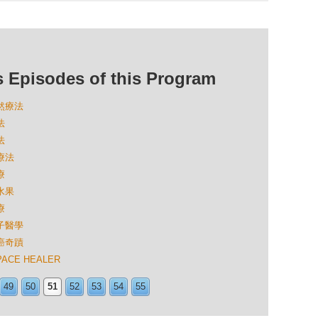
isodes of this Program
自然療法
法
法
療法
療
水果
療
量子醫學
抗癌奇蹟
ACE HEALER
49
50
51
52
53
54
55