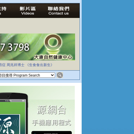
癌症
周兆祥博士
《生食食出新生》