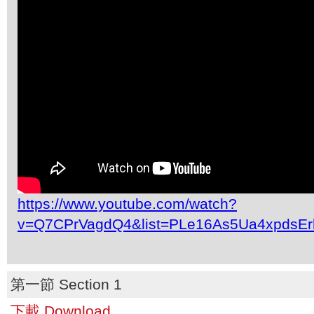
https://www.youtube.com/watch?
v=Q7CPrVagdQ4&list=PLe16As5Ua4xpdsEr
第一節 Section 1
下載 Download