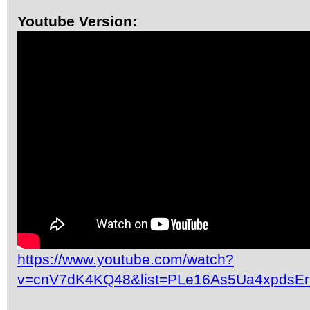
Youtube Version:
https://www.youtube.com/watch?
v=cnV7dK4KQ48&list=PLe16As5Ua4xpdsE