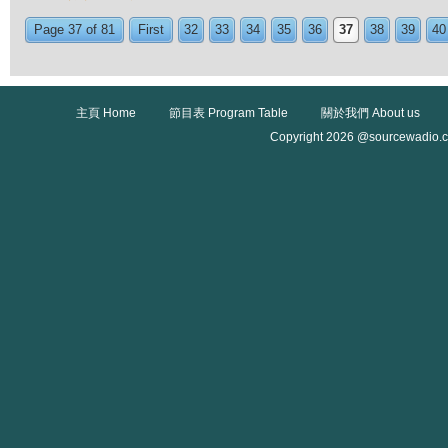
Page 37 of 81
First
32
33
34
35
36
37
38
39
40
主頁 Home
節目表 Program Table
關於我們 About us
Copyright 2026 @sourcewadio.