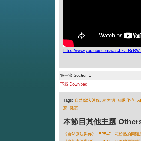
https://www.youtube.com/watch?v=RnR
第一節 Section 1
下載 Download
Tags:
自然療法與你
,
袁大明
,
腦退化症
,
A
忘
,
健忘
本節目其他主題 Others Ep
《自然療法與你》- EP547 - 花粉熱的同類