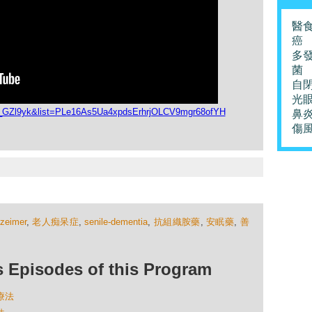
醫
癌
多
菌
自
光
W_GZl9yk&list=PLe16As5Ua4xpdsErhrjOLCV9mgr68ofYH
鼻
傷
lzeimer
,
老人痴呆症
,
senile-dementia
,
抗組織胺藥
,
安眠藥
,
善
isodes of this Program
療法