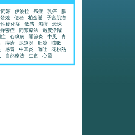
食同源
伊波拉
癌症
乳癌
腸
發燒
便秘
柏金遜
子宮肌瘤
發性硬化症
敏感
濕疹
念珠
抑鬱症
同類療法
過度活躍
閉症
心臟病
關節炎
中風
青
眼
痔瘡
尿道炎
肚瀉
咳嗽
炎
感冒
中耳炎
嘔吐
花粉熱
風
自然療法
生食
心靈