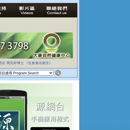
癌症
周兆祥博士
《生食食出新生》