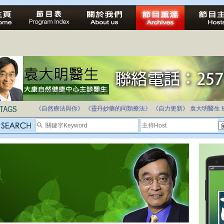
法治社會並不等同公正社會
自家教育合法化-推動多元化教育，全民學卷制
《自然療法與你》
《靈丹妙藥的同類療法》
《自力更新》
袁大明醫生