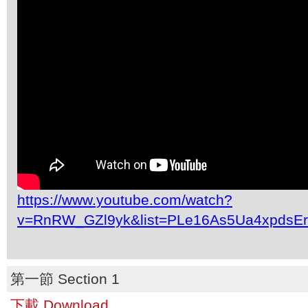
https://www.youtube.com/watch?
v=RnRW_GZl9yk&list=PLe16As5Ua4xpdsE
第一節 Section 1
下載 Download