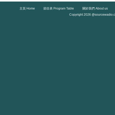
主頁 Home
節目表 Program Table
關於我們 About us
Copyright 2026 @sourcewadio.