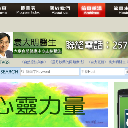
法治社會並不等同公正社會
自家教育合法化-推動多元化教育，全民學卷制
《自然療法與你》
《靈丹妙藥的同類療法》
《自力更新》
袁大明醫生