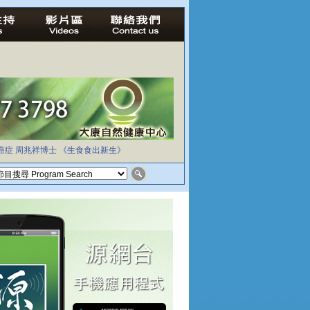
癌症
周兆祥博士
《生食食出新生》