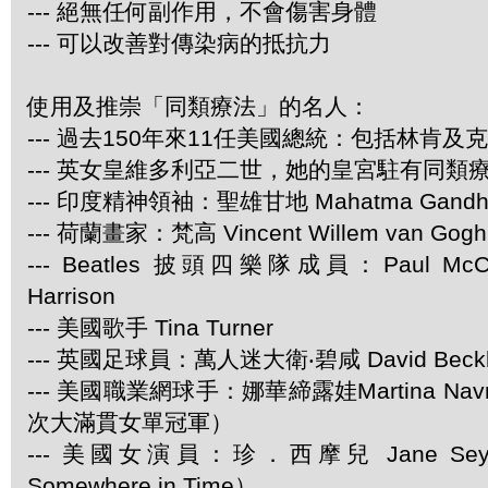
--- 絕無任何副作用，不會傷害身體
--- 可以改善對傳染病的抵抗力
使用及推崇「同類療法」的名人：
--- 過去150年來11任美國總統：包括林肯及
--- 英女皇維多利亞二世，她的皇宮駐有同類
--- 印度精神領袖：聖雄甘地 Mahatma Gandh
--- 荷蘭畫家：梵高 Vincent Willem van Gogh
--- Beatles 披頭四樂隊成員：Paul McCar
Harrison
--- 美國歌手 Tina Turner
--- 英國足球員：萬人迷大衛‧碧咸 David Beck
--- 美國職業網球手：娜華締露娃Martina Navra
次大滿貫女單冠軍）
--- 美國女演員：珍．西摩兒 Jane Se
Somewhere in Time）