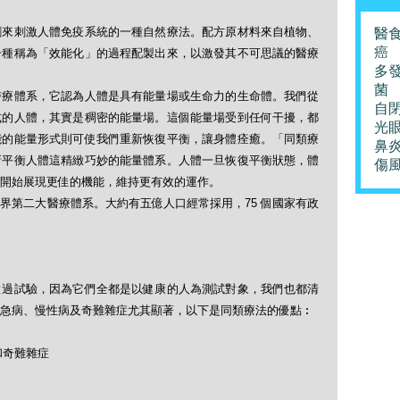
劑來刺激人體免疫系統的一種自然療法。配方原材料來自植物、
醫
癌
一種稱為「效能化」的過程配製出來，以激發其不可思議的醫療
多
菌
醫療體系，它認為人體是具有能量場或生命力的生命體。我們從
自
式的人體，其實是稠密的能量場。這個能量場受到任何干擾，都
光
能的能量形式則可使我們重新恢復平衡，讓身體痊癒。「同類療
鼻
新平衡人體這精緻巧妙的能量體系。人體一旦恢復平衡狀態，體
傷
開始展現更佳的機能，維持更有效的運作。
界第二大醫療體系。大約有五億人口經常採用，75 個國家有政
做過試驗，因為它們全都是以健康的人為測試對象，我們也都清
急病、慢性病及奇難雜症尤其顯著，以下是同類療法的優點︰
和奇難雜症