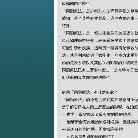
位德國內科醫生。
「同類療法」是以特別方法稀釋調配的療
礦物，甚至某些動物製品。這些療劑經由
特性。
「同類療法」是一種以能量為理論基礎的
現代物理學中得知，表面看來呈現固體形
可能引發出疾病，這時另一種具有治療效
法」就是利用經過「效能化」的處方來重
內的免疫系統以及其他互相影響的系統就會
同類療法已有二百多年歴史，是今時今日世
府註冊的專業同類療法醫生。
使用「同類療法」有什麽好處？
「同類療法」的療劑從未在其它動物身上
楚了解它們在人體上所產生的影響。在治療
--- 世界上最省錢及又最有效的醫療體系
--- 能够安全有效地治療各種急病、慢性病
--- 絕無任何副作用，不會傷害身體
--- 可以改善對傳染病的抵抗力