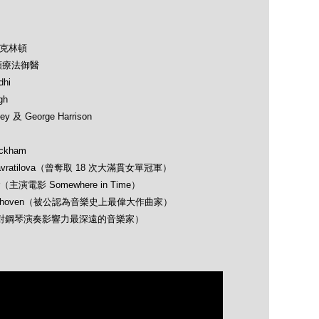
及克林頓
類療法御醫
hi
gh
 及 George Harrison
ckham
avratilova（曾奪取 18 次大滿貫女單冠軍）
（主演電影 Somewhere in Time）
 Beethoven（被公認為音樂史上最偉大作曲家）
opin（對鋼琴演奏影響力最深遠的音樂家）