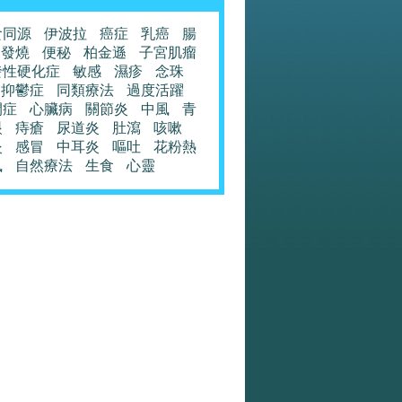
食同源
伊波拉
癌症
乳癌
腸
發燒
便秘
柏金遜
子宮肌瘤
發性硬化症
敏感
濕疹
念珠
抑鬱症
同類療法
過度活躍
閉症
心臟病
關節炎
中風
青
眼
痔瘡
尿道炎
肚瀉
咳嗽
炎
感冒
中耳炎
嘔吐
花粉熱
風
自然療法
生食
心靈