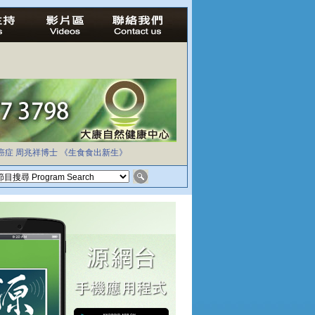
癌症
周兆祥博士
《生食食出新生》