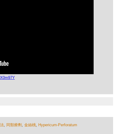
BYX0m97Y
法
,
同類療劑
,
金絲桃
,
Hypericum-Perforatum