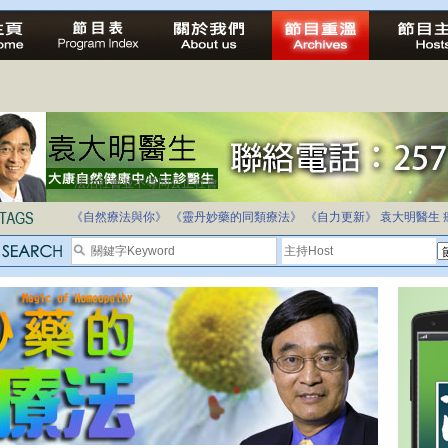
法治社會並不等同公正社會
自家教育合法化-推動多元化教育，全民學卷制
《自然療法與你》
《靈丹妙藥的同類療法》
《自力更新》
袁大明醫生