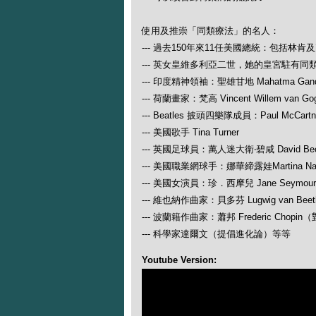
使用及推崇「同類療法」的名人：
--- 過去150年來11任美國總統：包括林肯
--- 英女皇維多利亞二世，她的皇宮駐有同
--- 印度精神領袖：聖雄甘地 Mahatma Gand
--- 荷蘭畫家：梵高 Vincent Willem van Go
--- Beatles 披頭四樂隊成員：Paul McCartney
--- 美國歌手 Tina Turner
--- 英國足球員：萬人迷大衛‧碧咸 David Be
--- 美國職業網球手：娜華締露娃Martina N
--- 美國女演員：珍．西摩兒 Jane Seymour
--- 維也納作曲家：貝多芬 Lugwig van
--- 波蘭籍作曲家：蕭邦 Frederic Ch
--- 科學家達爾文（提倡進化論）等等
Youtube Version: