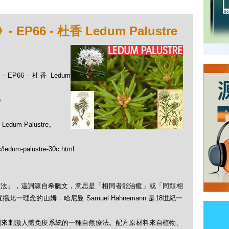
66 - 杜香 Ledum Palustre
P66 - 杜香 Ledum
)
m Palustre。
c/ledum-palustre-30c.html
「順勢療法」，這詞源自希臘文，意思是「相同者能治癒」或「同類相
理念的山姆．哈尼曼 Samuel Hahnemann 是18世紀一
劑來刺激人體免疫系統的一種自然療法。配方原材料來自植物、