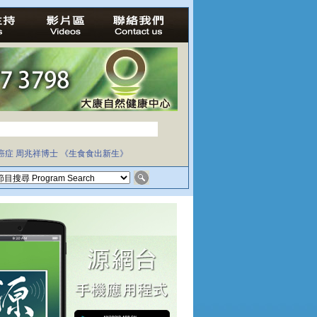
癌症
周兆祥博士
《生食食出新生》