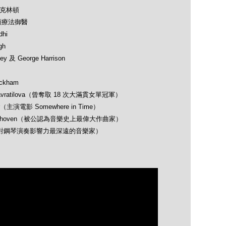
及克林頓
類療法御醫
hi
gh
 及 George Harrison
ckham
avratilova（曾奪取 18 次大滿貫女單冠軍）
（主演電影 Somewhere in Time）
 Beethoven（被公認為音樂史上最偉大作曲家）
opin（對鋼琴演奏影響力最深遠的音樂家）