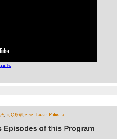
jquoTw
法
,
同類療劑
,
杜香
,
Ledum-Palustre
isodes of this Program