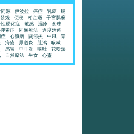
食同源
伊波拉
癌症
乳癌
腸
發燒
便秘
柏金遜
子宮肌瘤
發性硬化症
敏感
濕疹
念珠
抑鬱症
同類療法
過度活躍
閉症
心臟病
關節炎
中風
青
眼
痔瘡
尿道炎
肚瀉
咳嗽
炎
感冒
中耳炎
嘔吐
花粉熱
風
自然療法
生食
心靈