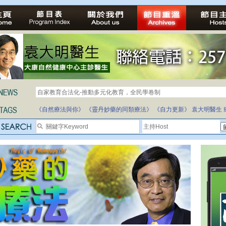
自家教育合法化-推動多元化教育，全民學卷制
《自然療法與你》
《靈丹妙藥的同類療法》
《自力更新》
袁大明醫生