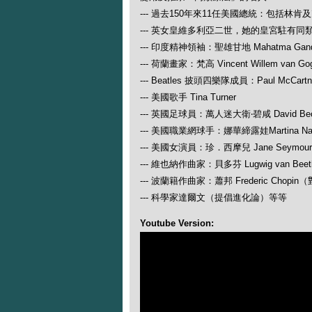
--- 過去150年來11任美國總統：包括林肯
--- 英女皇維多利亞二世，她的皇宮駐有同
--- 印度精神領袖：聖雄甘地 Mahatma Gand
--- 荷蘭畫家：梵高 Vincent Willem van Go
--- Beatles 披頭四樂隊成員：Paul McCartney
--- 美國歌手 Tina Turner
--- 英國足球員：萬人迷大衛‧碧咸 David Be
--- 美國職業網球手：娜華締露娃Martina N
--- 美國女演員：珍．西摩兒 Jane Seymour
--- 維也納作曲家：貝多芬 Lugwig van
--- 波蘭籍作曲家：蕭邦 Frederic Ch
--- 科學家達爾文（提倡進化論）等等
Youtube Version: