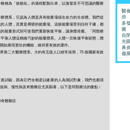
一種稱為「效能化」的過程配製出來，以激發其不可思議的醫療
醫
癌
醫療體系，它認為人體是具有能量場或生命力的生命體。我們從
多
式的人體，其實是稠密的能量場。這個能量場受到任何干擾，都
菌
能的能量形式則可使我們重新恢復平衡，讓身體痊癒。「同類療
自
新平衡人體這精緻巧妙的能量體系。人體一旦恢復平衡狀態，體
光
開始展現更佳的機能，維持更有效的運作。
鼻
界第二大醫療體系。大約有五億人口經常採用，75 個國家有政
傷
做過試驗，因為它們全都是以健康的人為測試對象，我們也都清
急病、慢性病及奇難雜症尤其顯著，以下是同類療法的優點︰
和奇難雜症