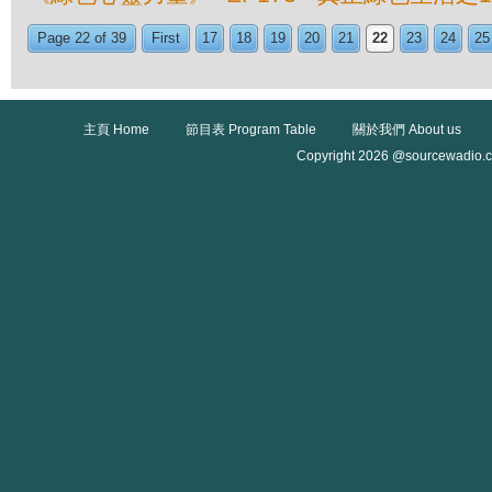
Page 22 of 39
First
17
18
19
20
21
22
23
24
25
主頁 Home
節目表 Program Table
關於我們 About us
Copyright 2026 @sourcewadio.