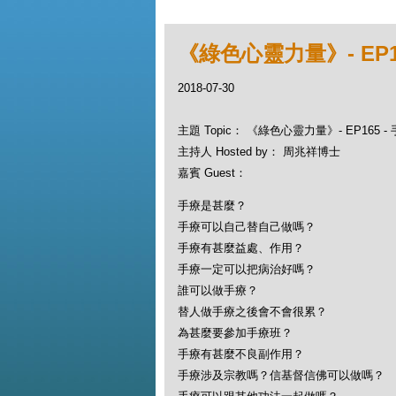
《綠色心靈力量》- EP1
2018-07-30
主題 Topic： 《綠色心靈力量》- EP165
主持人 Hosted by： 周兆祥博士
嘉賓 Guest：
手療是甚麼？
手療可以自己替自己做嗎？
手療有甚麼益處、作用？
手療一定可以把病治好嗎？
誰可以做手療？
替人做手療之後會不會很累？
為甚麼要參加手療班？
手療有甚麼不良副作用？
手療涉及宗教嗎？信基督信佛可以做嗎？