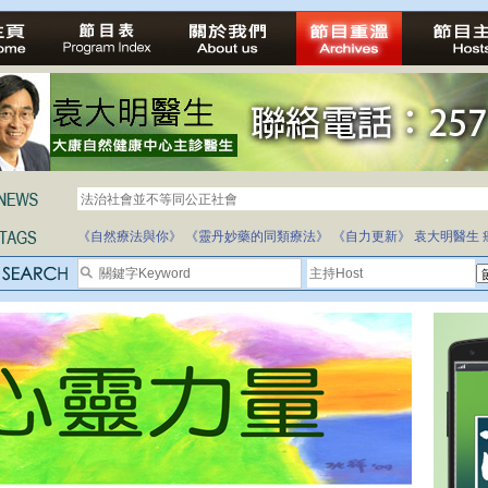
法治社會並不等同公正社會
自家教育合法化-推動多元化教育，全民學卷制
《自然療法與你》
《靈丹妙藥的同類療法》
《自力更新》
袁大明醫生