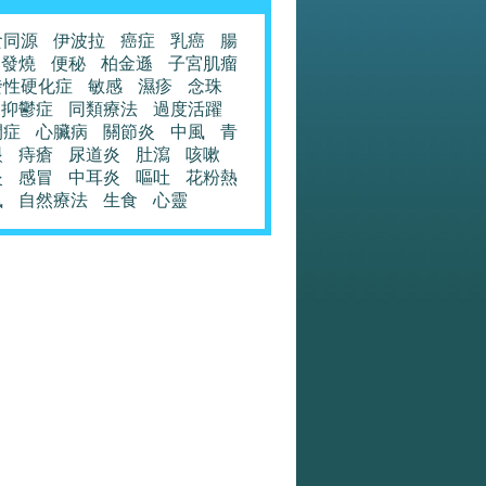
食同源
伊波拉
癌症
乳癌
腸
發燒
便秘
柏金遜
子宮肌瘤
發性硬化症
敏感
濕疹
念珠
抑鬱症
同類療法
過度活躍
閉症
心臟病
關節炎
中風
青
眼
痔瘡
尿道炎
肚瀉
咳嗽
炎
感冒
中耳炎
嘔吐
花粉熱
風
自然療法
生食
心靈