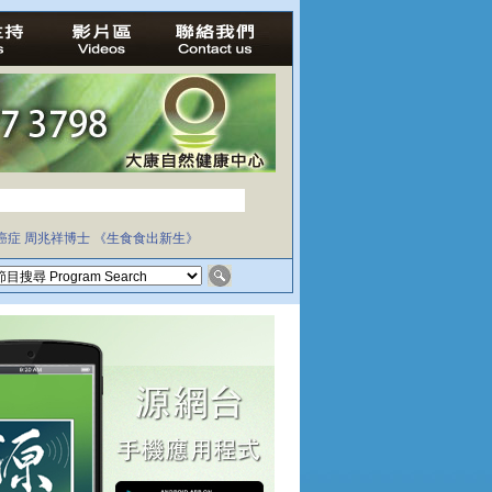
癌症
周兆祥博士
《生食食出新生》