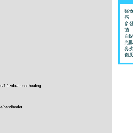
醫
癌
多
菌
自
光
鼻
傷
/1-1-vibrational-healing
ge/handhealer