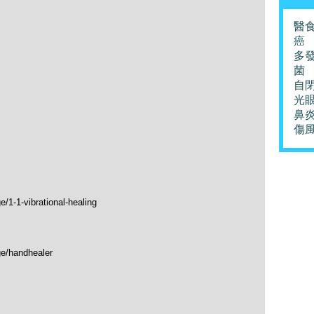
醫
癌
多
菌
自
光
鼻
傷
/1-1-vibrational-healing
ge/handhealer