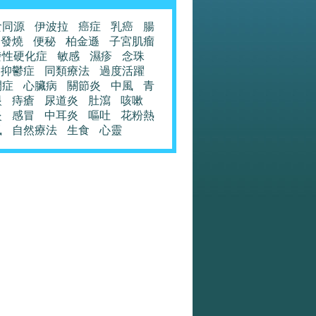
食同源
伊波拉
癌症
乳癌
腸
發燒
便秘
柏金遜
子宮肌瘤
發性硬化症
敏感
濕疹
念珠
抑鬱症
同類療法
過度活躍
閉症
心臟病
關節炎
中風
青
眼
痔瘡
尿道炎
肚瀉
咳嗽
炎
感冒
中耳炎
嘔吐
花粉熱
風
自然療法
生食
心靈