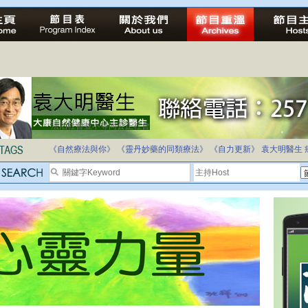
法治社會並不等同公正社會
自家教育合法化-推動多元化教育，全民學卷制
《自然療法與你》
《靈丹妙藥的同類療法》
《自力更新》
袁大明醫生