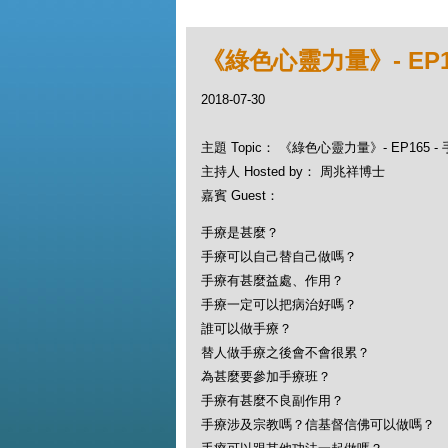
《綠色心靈力量》- EP1
2018-07-30
主題 Topic： 《綠色心靈力量》- EP165
主持人 Hosted by： 周兆祥博士
嘉賓 Guest：
手療是甚麼？
手療可以自己替自己做嗎？
手療有甚麼益處、作用？
手療一定可以把病治好嗎？
誰可以做手療？
替人做手療之後會不會很累？
為甚麼要參加手療班？
手療有甚麼不良副作用？
手療涉及宗教嗎？信基督信佛可以做嗎？