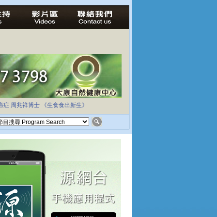
癌症
周兆祥博士
《生食食出新生》