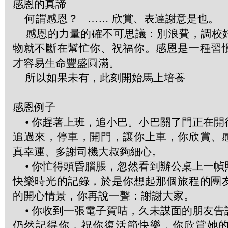
感恩的真諦
何謂感恩？ …… 欣賞、表達謝意是也。
感恩的力量的確不可思議：別浪費，調校
物就不斷在幫忙你、祝福你。感恩是一種習
才容易生命豐盛圓滿。
所以如果未有，此刻開始馬上培養
感恩例子
⦁ 你趕著上班，追小巴。小巴關了門正在開
追過來，停車，開門，讓你上車，你欣賞、
真幸運、多謝司機大叔夠細心。
⦁ 你忙得頭昏腦脹，忽然看到辦公桌上一幀
快樂時光的記錄，於是你想起那個旅程的團
的開心情景，你再說一聲：謝謝大家。
⦁ 你收到一張電子賀咭，久未謀面的朋友告
仍然記得你，祝你復活節快樂，你欣賞她