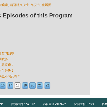
狀病毒
,
新冠肺炎疫情
,
免疫力
,
盧麗愛
isodes of this Program
樣食你問我答
你問我答
身心靈療癒？
令人生升級？
蔬果豈不悶死嗎？
16
17
18
19
20
21
22
ble
關於我們 About us
節目重溫 Archives
節目主持 Hosts
影片