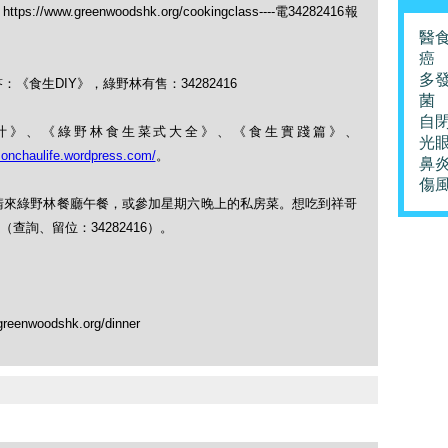
https://www.greenwoodshk.org/cookingclass----電34282416報
醫
癌
多
《食生DIY》，綠野林有售：34282416
菌
自
果菜汁》、《綠野林食生菜式大全》、《食生實踐篇》、
光
monchaulife.wordpress.com/
。
鼻
傷
，請來綠野林餐廳午餐，或參加星期六晚上的私房菜。想吃到祥哥
詢、留位：34282416）。
greenwoodshk.org/dinner