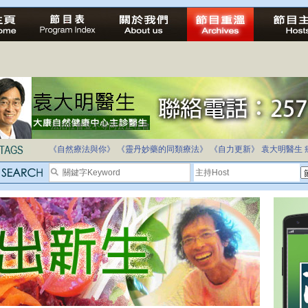
法治社會並不等同公正社會
自家教育合法化-推動多元化教育，全民學卷制
《自然療法與你》
《靈丹妙藥的同類療法》
《自力更新》
袁大明醫生