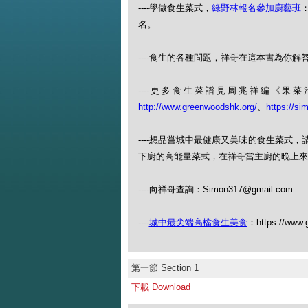
----學做食生菜式，
綠野林報名參加廚藝班
：
名。
----食生的各種問題，祥哥在這本書為你解答：
----更多食生菜譜見周兆祥編《
http://www.greenwoodshk.org/
、
https://si
----想品嘗城中最健康又美味的食生菜式
下廚的高能量菜式，在祥哥當主廚的晚上來（查
----向祥哥查詢：Simon317@gmail.com
----
城中最尖端高檔食生美食
：https://www.
第一節 Section 1
下載 Download