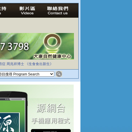
癌症
周兆祥博士
《生食食出新生》