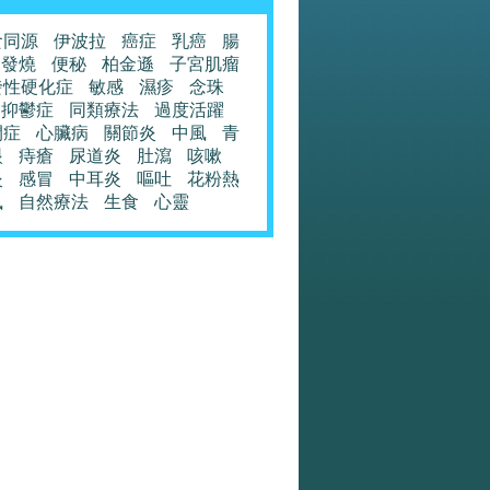
食同源
伊波拉
癌症
乳癌
腸
發燒
便秘
柏金遜
子宮肌瘤
發性硬化症
敏感
濕疹
念珠
抑鬱症
同類療法
過度活躍
閉症
心臟病
關節炎
中風
青
眼
痔瘡
尿道炎
肚瀉
咳嗽
炎
感冒
中耳炎
嘔吐
花粉熱
風
自然療法
生食
心靈