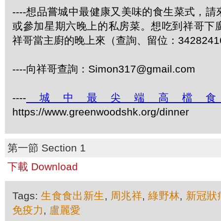
----想品嘗城中最健康又美味的食生菜式，
或參加星期六晚上的私房菜。想吃到祥哥下
祥哥當主廚的晚上來（查詢、留位：3428241
----向祥哥查詢：Simon317@gmail.com
----
城中最尖端高檔
https://www.greenwoodshk.org/dinner
第一節 Section 1
下載 Download
Tags:
生食食出新生
,
周兆祥
,
綠野林
,
新冠狀
免疫力
,
盧麗愛