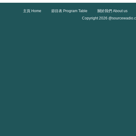
主頁 Home
節目表 Program Table
關於我們 About us
Copyright 2026 @sourcewadio.