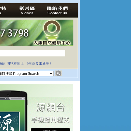
癌症
周兆祥博士
《生食食出新生》