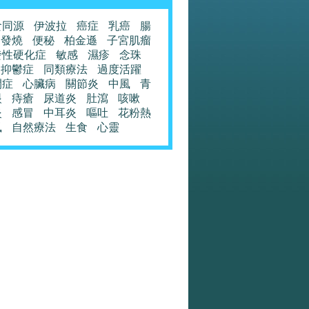
食同源
伊波拉
癌症
乳癌
腸
發燒
便秘
柏金遜
子宮肌瘤
發性硬化症
敏感
濕疹
念珠
抑鬱症
同類療法
過度活躍
閉症
心臟病
關節炎
中風
青
眼
痔瘡
尿道炎
肚瀉
咳嗽
炎
感冒
中耳炎
嘔吐
花粉熱
風
自然療法
生食
心靈