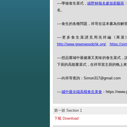
----學做食生菜式，
綠野林報名參加廚藝班
：
名。
----食生的各種問題，祥哥在這本書為你解答：
----更多食生菜譜見周兆祥編《
http://www.greenwoodshk.org/
、
https://si
----想品嘗城中最健康又美味的食生菜式
下廚的高能量菜式，在祥哥當主廚的晚上來（查
----向祥哥查詢：Simon317@gmail.com
----
城中最尖端高檔食生美食
：https://www.
第一節 Section 1
下載 Download