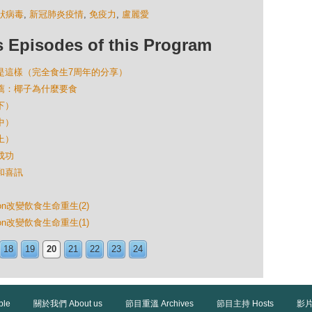
狀病毒
,
新冠肺炎疫情
,
免疫力
,
盧麗愛
isodes of this Program
生就是這樣（完全食生7周年的分享）
大推薦：椰子為什麼要食
下）
中）
上）
成功
慌和喜訊
ron改變飲食生命重生(2)
ron改變飲食生命重生(1)
18
19
20
21
22
23
24
ble
關於我們 About us
節目重溫 Archives
節目主持 Hosts
影片