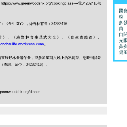
https://www.greenwoodshk.org/cookingclass----電34282416報
醫
癌
多
《食生DIY》，綠野林有售：34282416
菌
自
果菜汁》、《綠野林食生菜式大全》、《食生實踐篇》、
光
monchaulife.wordpress.com/
。
鼻
傷
，請來綠野林餐廳午餐，或參加星期六晚上的私房菜。想吃到祥哥
詢、留位：34282416）。
greenwoodshk.org/dinner