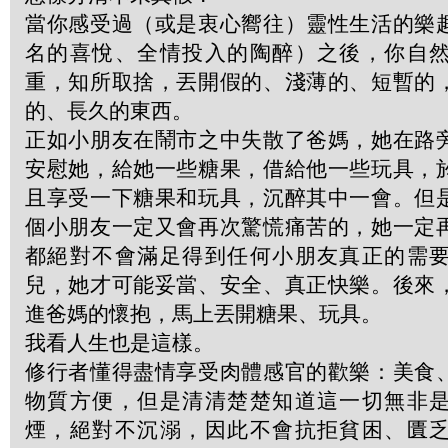
當你感受過（或是衷心嚮往）靈性生活的樂
名的喜悅、全情投入的陶醉）之後，你自
重，知所取捨，丟開假的、淺薄的、短暫的
的、長久的東西。
正如小朋友在鬧市之中失散了爸媽，她在路
安慰她，給她一些糖果，借給他一些玩具，
且享受一下糖果和玩具，沉醉其中一會。但
個小朋友一定又會再次驚慌痛苦的，她一定
都絕對不會滿足得到任何小朋友真正的需
兒，她才可能妥當、安全、真正快樂。後來
進爸媽的懷抱，馬上丟開糖果、玩具。
我看人生也是這樣。
修行者懂得盡情享受肉體感官的歡樂：美食
物質方便，但是清清楚楚知道這一切無非
煙，絕對不沉溺，因此不會抗拒貧困、匱