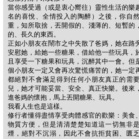
當你感受過（或是衷心嚮往）靈性生活的樂
名的喜悅、全情投入的陶醉）之後，你自
重，知所取捨，丟開假的、淺薄的、短暫的
的、長久的東西。
正如小朋友在鬧市之中失散了爸媽，她在路
安慰她，給她一些糖果，借給他一些玩具，
且享受一下糖果和玩具，沉醉其中一會。但
個小朋友一定又會再次驚慌痛苦的，她一定
都絕對不會滿足得到任何小朋友真正的需
兒，她才可能妥當、安全、真正快樂。後來
進爸媽的懷抱，馬上丟開糖果、玩具。
我看人生也是這樣。
修行者懂得盡情享受肉體感官的歡樂：美食
物質方便，但是清清楚楚知道這一切無非
煙，絕對不沉溺，因此不會抗拒貧困、匱