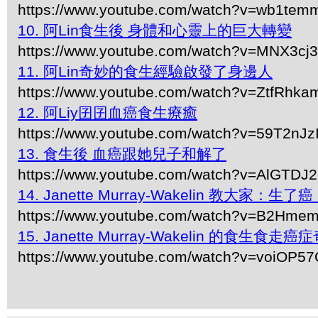
https://www.youtube.com/watch?v=wb1te
10. 阿Lin食生後 身體和心靈上的巨大轉變
https://www.youtube.com/watch?v=MNX3c
11. 阿Lin奇妙的食生經驗啟發了身邊人
https://www.youtube.com/watch?v=ZtfRhka
12. 阿Liy囝囝血癌食生療癒
https://www.youtube.com/watch?v=59T2nJz
13. 食生後 血癌跟她兒子和解了
https://www.youtube.com/watch?v=AlGTDJ
14. Janette Murray-Wakelin 教大家：
https://www.youtube.com/watch?v=B2Hme
15. Janette Murray-Wakelin 的食生食走癌
https://www.youtube.com/watch?v=voiOP5