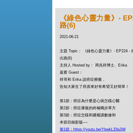
《綠色心靈力量》- EP
路(6)
2021-06-21
主題 Topic： 《綠色心靈力量》- EP224
出路(6)
主持人 Hosted by： 周兆祥博士、Erika
嘉賓 Guest：
祥哥和 Erika 談癌症療癒，
告知大家生了癌原來好有希望又好簡單！
第1節：癌症為什麼是心病怎樣心醫
第2節：癌症康復的終極獨步單方
第3節：癌症怎樣和腫瘤講數修和
本節目錄影版----
第1節：https://youtu.be/YbwkL33p2jM