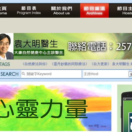
法治社會並不等同公正社會
自家教育合法化-推動多元化教育，全民學卷制
《自然療法與你》
《靈丹妙藥的同類療法》
《自力更新》
袁大明醫生