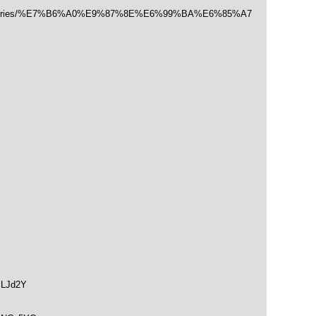
/categories/%E7%B6%A0%E9%87%8E%E6%99%BA%E6%85%A7
SLJd2Y