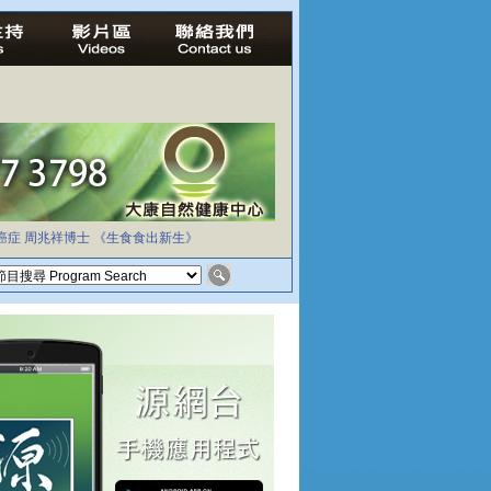
癌症
周兆祥博士
《生食食出新生》