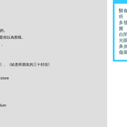
醫
癌
多
菌
的。
自
必是你以為那樣。
光
，
鼻
傷
》、《給患癌朋友的三十封信》
store
ulum