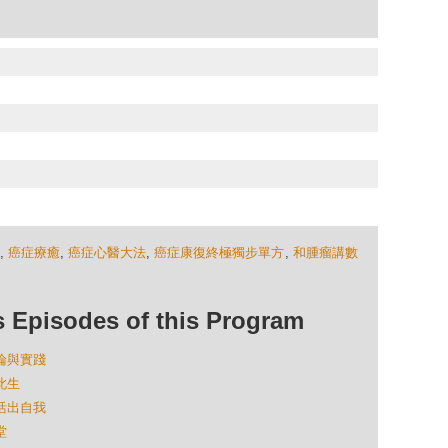
,
癌症療癒
,
癌症心醫大法
,
癌症康復終極獨步單方
,
和腫瘤講數
isodes of this Program
理論與實踐
此生
局活出自我
堂