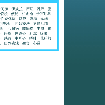
食同源
伊波拉
癌症
乳癌
腸
發燒
便秘
柏金遜
子宮肌瘤
發性硬化症
敏感
濕疹
念珠
抑鬱症
同類療法
過度活躍
閉症
心臟病
關節炎
中風
青
眼
痔瘡
尿道炎
肚瀉
咳嗽
炎
感冒
中耳炎
嘔吐
花粉熱
風
自然療法
生食
心靈