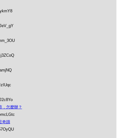
iykmY8
DJeV_gY
emm_3OU
cj3ZCoQ
kamjNQ
JzIUqc
DJ2c8Yo
：生了癌，怎麼辦？
emcLGtc
走癌症奇蹟
P57OyQU