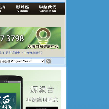
癌症
周兆祥博士
《生食食出新生》