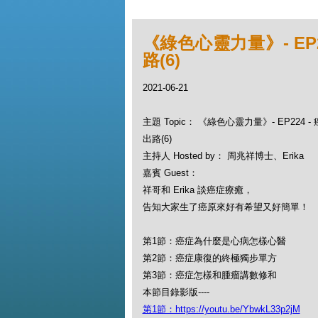
《綠色心靈力量》- EP
路(6)
2021-06-21
主題 Topic： 《綠色心靈力量》- EP224
出路(6)
主持人 Hosted by： 周兆祥博士、Erika
嘉賓 Guest：
祥哥和 Erika 談癌症療癒，
告知大家生了癌原來好有希望又好簡單！
第1節：癌症為什麼是心病怎樣心醫
第2節：癌症康復的終極獨步單方
第3節：癌症怎樣和腫瘤講數修和
本節目錄影版----
第1節：https://youtu.be/YbwkL33p2jM