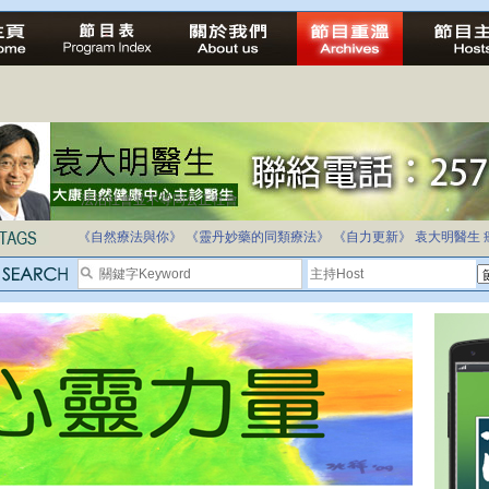
法治社會並不等同公正社會
自家教育合法化-推動多元化教育，全民學卷制
《自然療法與你》
《靈丹妙藥的同類療法》
《自力更新》
袁大明醫生