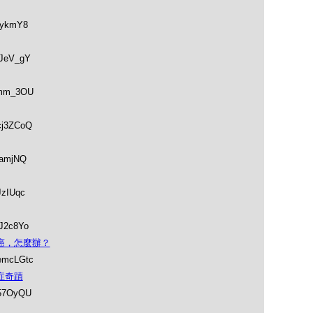
iykmY8
DJeV_gY
emm_3OU
cj3ZCoQ
kamjNQ
JzIUqc
DJ2c8Yo
：生了癌，怎麼辦？
emcLGtc
走癌症奇蹟
P57OyQU