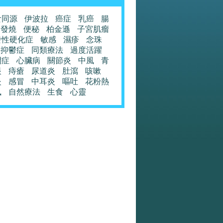
食同源
伊波拉
癌症
乳癌
腸
發燒
便秘
柏金遜
子宮肌瘤
發性硬化症
敏感
濕疹
念珠
抑鬱症
同類療法
過度活躍
閉症
心臟病
關節炎
中風
青
眼
痔瘡
尿道炎
肚瀉
咳嗽
炎
感冒
中耳炎
嘔吐
花粉熱
風
自然療法
生食
心靈