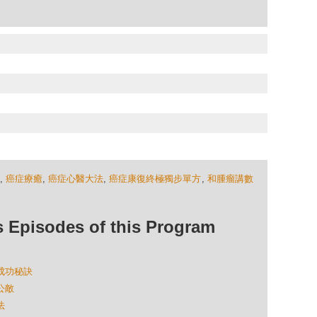
,
癌症療癒
,
癌症心醫大法
,
癌症康復終極獨步單方
,
和腫瘤講數
isodes of this Program
」成功秘訣
公敵
法