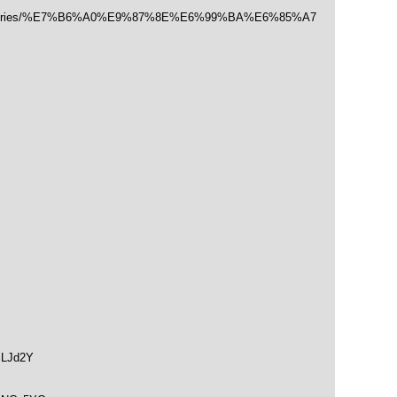
/categories/%E7%B6%A0%E9%87%8E%E6%99%BA%E6%85%A7
SLJd2Y