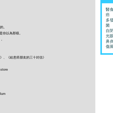
醫
癌
多
菌
的。
自
必是你以為那樣。
光
，
鼻
傷
》、《給患癌朋友的三十封信》
store
ulum