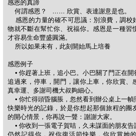
感恩的真諦
何謂感恩？ …… 欣賞、表達謝意是也。
感恩的力量的確不可思議：別浪費，調校
物就不斷在幫忙你、祝福你。感恩是一種習
才容易生命豐盛圓滿。
所以如果未有，此刻開始馬上培養
感恩例子
⦁ 你趕著上班，追小巴。小巴關了門正在開
追過來，停車，開門，讓你上車，你欣賞、
真幸運、多謝司機大叔夠細心。
⦁ 你忙得頭昏腦脹，忽然看到辦公桌上一幀
快樂時光的記錄，於是你想起那個旅程的團
的開心情景，你再說一聲：謝謝大家。
⦁ 你收到一張電子賀咭，久未謀面的朋友告
仍然記得你，祝你復活節快樂，你欣賞她