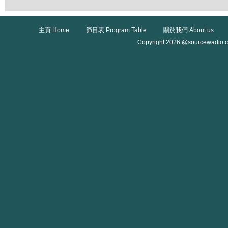
主頁 Home
節目表 Program Table
關於我們 About us
Copyright 2026 @sourcewadio.