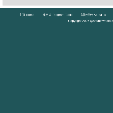
主頁 Home
節目表 Program Table
關於我們 About us
Copyright 2026 @sourcewadio.