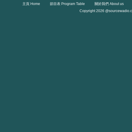
主頁 Home
節目表 Program Table
關於我們 About us
Copyright 2026 @sourcewadio.