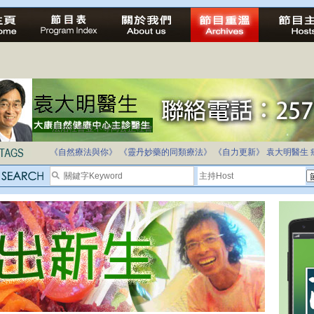
法治社會並不等同公正社會
自家教育合法化-推動多元化教育，全民學卷制
《自然療法與你》
《靈丹妙藥的同類療法》
《自力更新》
袁大明醫生