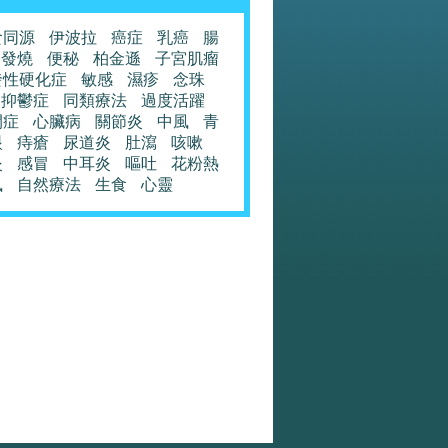
食同源
伊波拉
癌症
乳癌
腸
發燒
便秘
柏金遜
子宮肌瘤
發性硬化症
敏感
濕疹
念珠
抑鬱症
同類療法
過度活躍
閉症
心臟病
關節炎
中風
青
眼
痔瘡
尿道炎
肚瀉
咳嗽
炎
感冒
中耳炎
嘔吐
花粉熱
風
自然療法
生食
心靈