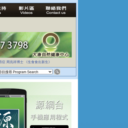
癌症
周兆祥博士
《生食食出新生》