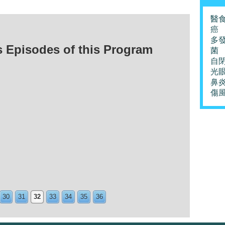
醫
癌
多
isodes of this Program
菌
自
光
鼻
傷
30
31
32
33
34
35
36