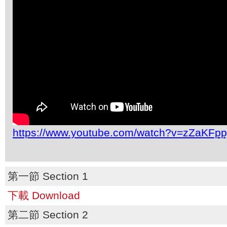
https://www.youtube.com/watch?v=zZaKFpp
第一節 Section 1
下載 Download
第二節 Section 2