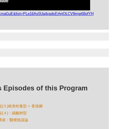
cRKmaGuE&list=PLe16As5Ua4xpdsErhrjOLCV9mgr68ofYH
isodes of this Program
誌(５)南美蛇毒型 + 香港腳
誌(４)：碳酸鉀型
學會講座：醫療陰謀論