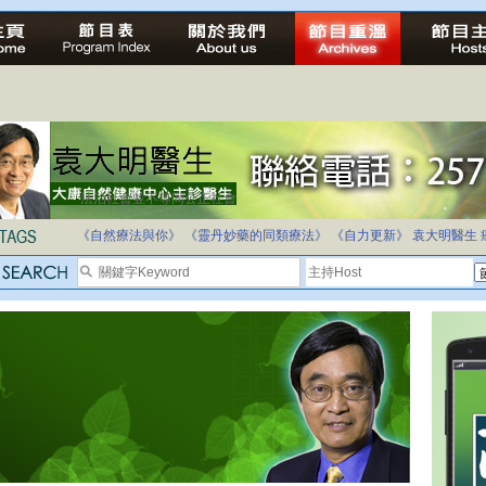
法治社會並不等同公正社會
自家教育合法化-推動多元化教育，全民學卷制
《自然療法與你》
《靈丹妙藥的同類療法》
《自力更新》
袁大明醫生