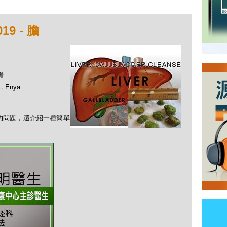
9 - 膽
膽
，Enya
」的問題，還介紹一種簡單