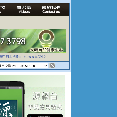
癌症
周兆祥博士
《生食食出新生》