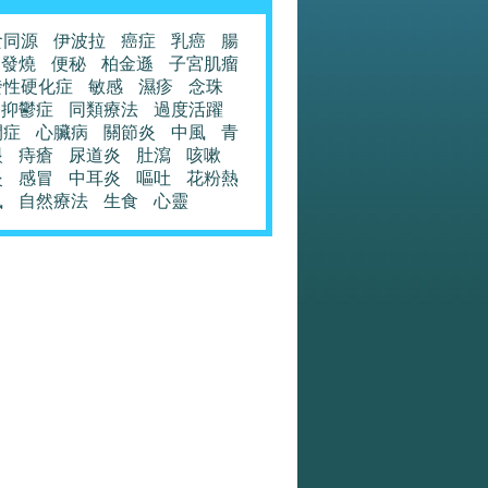
食同源
伊波拉
癌症
乳癌
腸
發燒
便秘
柏金遜
子宮肌瘤
發性硬化症
敏感
濕疹
念珠
抑鬱症
同類療法
過度活躍
閉症
心臟病
關節炎
中風
青
眼
痔瘡
尿道炎
肚瀉
咳嗽
炎
感冒
中耳炎
嘔吐
花粉熱
風
自然療法
生食
心靈