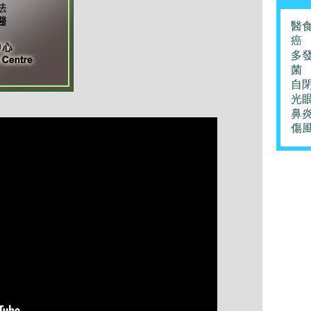
醫
癌
多
菌
自
光
鼻
傷