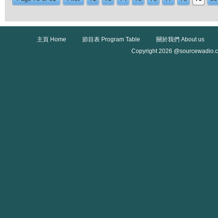
主頁 Home
節目表 Program Table
關於我們 About us
Copyright 2026 @sourcewadio.