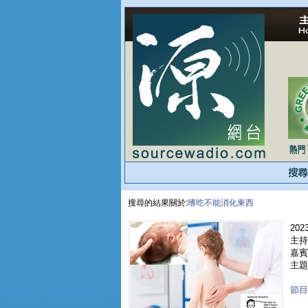
搜尋的結果關於:
嗜吃不能消化東西
2023
主持
嘉賓 
主題
節目重