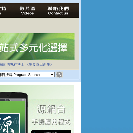
癌症
周兆祥博士
《生食食出新生》