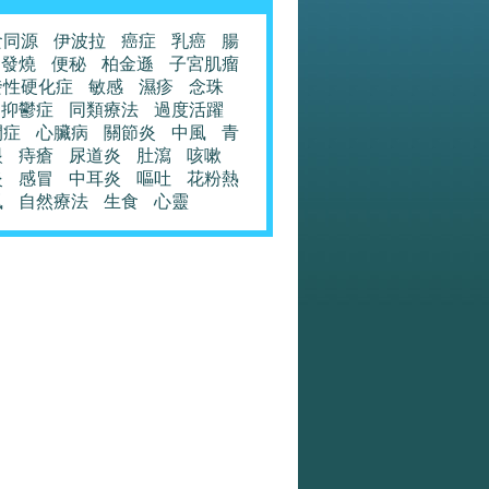
食同源
伊波拉
癌症
乳癌
腸
發燒
便秘
柏金遜
子宮肌瘤
發性硬化症
敏感
濕疹
念珠
抑鬱症
同類療法
過度活躍
閉症
心臟病
關節炎
中風
青
眼
痔瘡
尿道炎
肚瀉
咳嗽
炎
感冒
中耳炎
嘔吐
花粉熱
風
自然療法
生食
心靈