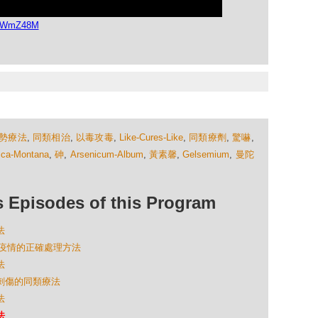
kkWmZ48M
勢療法
,
同類相治
,
以毒攻毒
,
Like-Cures-Like
,
同類療劑
,
驚嚇
,
ica-Montana
,
砷
,
Arsenicum-Album
,
黃素馨
,
Gelsemium
,
曼陀
isodes of this Program
法
- 新冠疫情的正確處理方法
法
和刺傷的同類療法
法
法