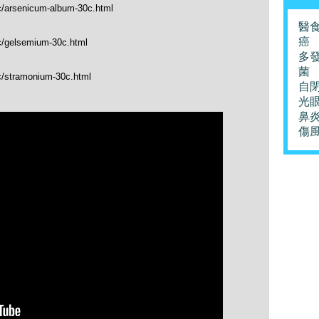
tc/arsenicum-album-30c.html
醫
癌
tc/gelsemium-30c.html
多
菌
tc/stramonium-30c.html
自
光
鼻
傷