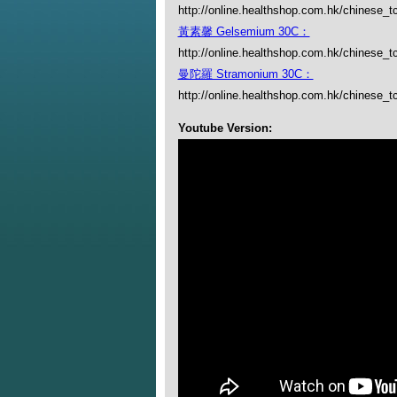
http://online.healthshop.com.hk/chinese_
黃素馨 Gelsemium 30C：
http://online.healthshop.com.hk/chinese_
曼陀羅 Stramonium 30C：
http://online.healthshop.com.hk/chinese_
Youtube Version: