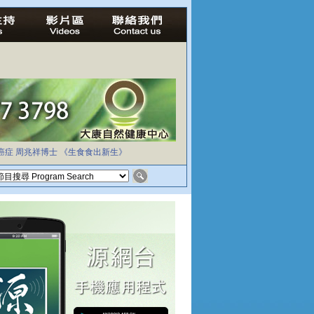
癌症
周兆祥博士
《生食食出新生》