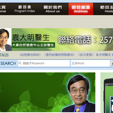
法治社會並不等同公正社會
自家教育合法化-推動多元化教育，全民學卷制
《自然療法與你》
《靈丹妙藥的同類療法》
《自力更新》
袁大明醫生