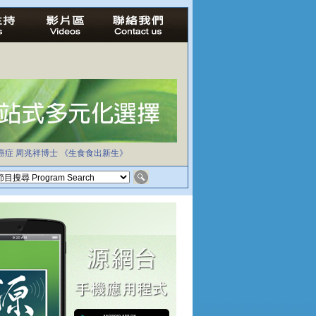
癌症
周兆祥博士
《生食食出新生》