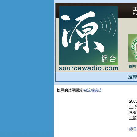
搜尋的結果關於:
豬流感疫苗
2009
主持
嘉賓 
主題
節目重