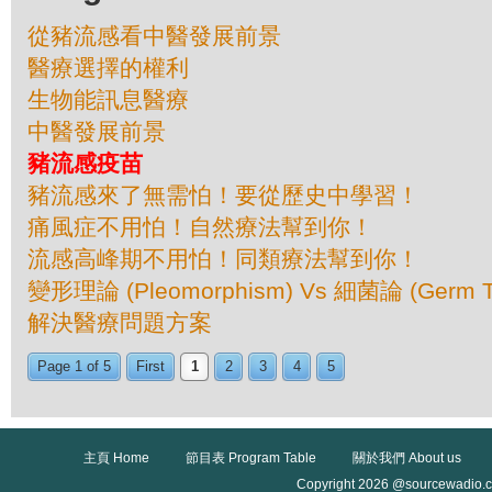
從豬流感看中醫發展前景
醫療選擇的權利
生物能訊息醫療
中醫發展前景
豬流感疫苗
豬流感來了無需怕！要從歷史中學習！
痛風症不用怕！自然療法幫到你！
流感高峰期不用怕！同類療法幫到你！
變形理論 (Pleomorphism) Vs 細菌論 (Germ T
解決醫療問題方案
Page 1 of 5
First
1
2
3
4
5
主頁 Home
節目表 Program Table
關於我們 About us
Copyright 2026 @sourcewadio.