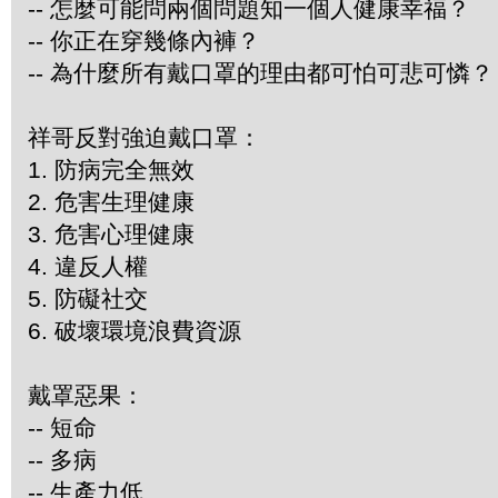
-- 怎麼可能問兩個問題知一個人健康幸福？
-- 你正在穿幾條內褲？
-- 為什麼所有戴口罩的理由都可怕可悲可憐？
祥哥反對強迫戴口罩：
1. 防病完全無效
2. 危害生理健康
3. 危害心理健康
4. 違反人權
5. 防礙社交
6. 破壞環境浪費資源
戴罩惡果：
-- 短命
-- 多病
-- 生產力低