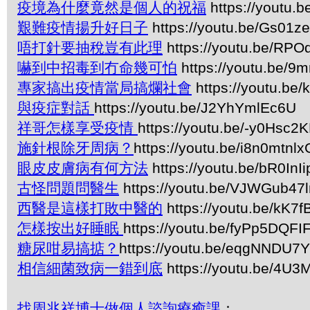
疫境為什麼竟然是個人的祝福
https://youtu
艱難疫情揚升好日子
https://youtu.be/Gs01z
唔打針要抽稅豈有此理
https://youtu.be/RP
嚇到中招毒到冇命幾可怕
https://youtu.be/
專家搞出疫情當局搞爛社會
https://youtu.be
與疫症對話
https://youtu.be/J2YhYmlEc6U
祥哥怎樣享受疫情
https://youtu.be/-y0Hsc2
施針根除牙周病？
https://youtu.be/i8n0mtnl
眼皮皮膚病有何方法
https://youtu.be/bR0InIi
古怪問題問醫生
https://youtu.be/VJWGub47
西醫是這樣打敗中醫的
https://youtu.be/kK7f
怎樣按出好睡眠
https://youtu.be/fyPp5DQFI
糖尿咁易搞掂？
https://youtu.be/eqgNNDU7
相信細菌致病一錯到底
https://youtu.be/4U
找周兆祥博士做個人諮詢療癒課
：