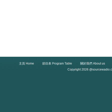
主頁 Home
節目表 Program Table
關於我們 About us
Copyright 2026 @sourcewadio.