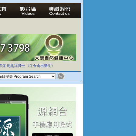
癌症
周兆祥博士
《生食食出新生》