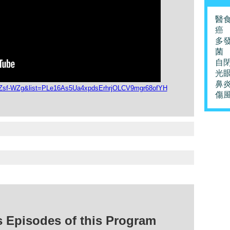
醫
癌
多
菌
自
光
鼻
QZsf-WZg&list=PLe16As5Ua4xpdsErhrjOLCV9mgr68ofYH
傷
isodes of this Program