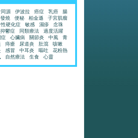
食同源
伊波拉
癌症
乳癌
腸
發燒
便秘
柏金遜
子宮肌瘤
發性硬化症
敏感
濕疹
念珠
抑鬱症
同類療法
過度活躍
閉症
心臟病
關節炎
中風
青
眼
痔瘡
尿道炎
肚瀉
咳嗽
炎
感冒
中耳炎
嘔吐
花粉熱
風
自然療法
生食
心靈