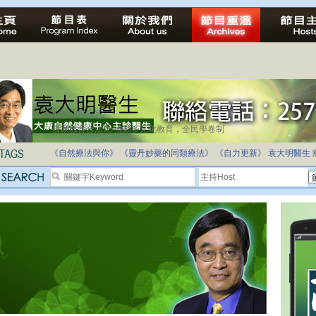
自家教育合法化-推動多元化教育，全民學卷制
《自然療法與你》
《靈丹妙藥的同類療法》
《自力更新》
袁大明醫生