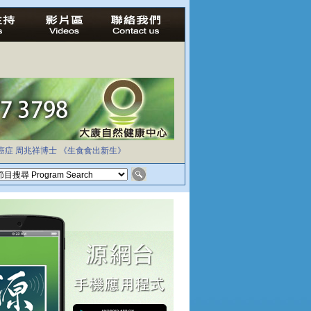
癌症
周兆祥博士
《生食食出新生》