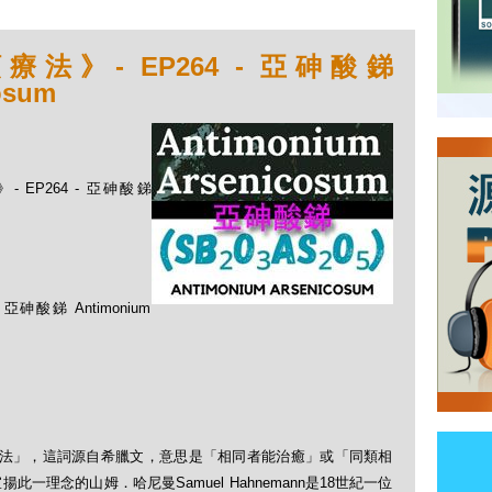
》- EP264 - 亞砷酸銻
osum
 EP264 - 亞砷酸銻
銻 Antimonium
順勢療法」，這詞源自希臘文，意思是「相同者能治癒」或「同類相
理念的山姆．哈尼曼Samuel Hahnemann是18世紀一位