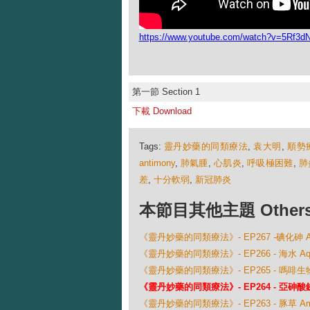
https://www.youtube.com/watch?v=5Rf3d
第一節 Section 1
下載 Download
Tags:
靈丹妙藥的同類療法
,
袁大明
,
順勢
antimony
,
肺氣腫
,
心肌炎
,
呼吸極困難
,
肺
差
,
十分軟弱
,
新冠肺炎
本節目其他主題 Others Ep
《靈丹妙藥的同類療法》- EP267 -碘化砷 Arse
《靈丹妙藥的同類療法》- EP266 - 海水 Aqua
《靈丹妙藥的同類療法》- EP265 - 嗎啡生物鹼
《靈丹妙藥的同類療法》- EP264 - 亞砷酸銻 An
《靈丹妙藥的同類療法》- EP263 - 豚草 Ambrosi