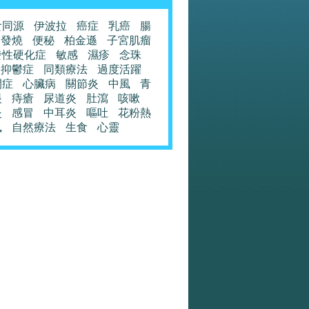
食同源
伊波拉
癌症
乳癌
腸
發燒
便秘
柏金遜
子宮肌瘤
發性硬化症
敏感
濕疹
念珠
抑鬱症
同類療法
過度活躍
閉症
心臟病
關節炎
中風
青
眼
痔瘡
尿道炎
肚瀉
咳嗽
炎
感冒
中耳炎
嘔吐
花粉熱
風
自然療法
生食
心靈