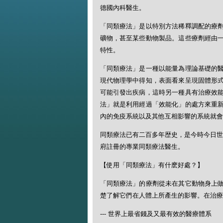
德國內科醫生。
「同類療法」是以特別方法稀釋調配的療
礦物，甚至某些動物製品。這些療劑經由
特性。
「同類療法」是一種以能量為理論基礎的
現代物理學中得知，表面看來呈現固體形
可能引發出疾病，這時另一種具有治療效
法」就是利用經過「效能化」的處方來重
內的免疫系統以及其他互相影響的系統就會
同類療法已有二百多年歴史，是今時今日世
府註冊的專業同類療法醫生。
【使用「同類療法」有什麽好處？】
「同類療法」的療劑從未在其它動物身上
楚了解它們在人體上所產生的影響。在治療
--- 世界上最省錢及又最有效的醫療體系