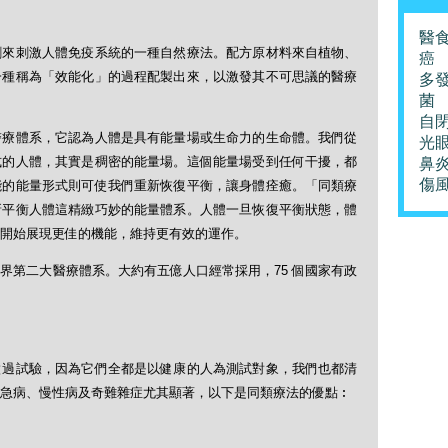
醫
劑來刺激人體免疫系統的一種自然療法。配方原材料來自植物、
癌
一種稱為「效能化」的過程配製出來，以激發其不可思議的醫療
多
菌
自
醫療體系，它認為人體是具有能量場或生命力的生命體。我們從
光
式的人體，其實是稠密的能量場。這個能量場受到任何干擾，都
鼻
傷
能的能量形式則可使我們重新恢復平衡，讓身體痊癒。「同類療
新平衡人體這精緻巧妙的能量體系。人體一旦恢復平衡狀態，體
開始展現更佳的機能，維持更有效的運作。
界第二大醫療體系。大約有五億人口經常採用，75 個國家有政
做過試驗，因為它們全都是以健康的人為測試對象，我們也都清
急病、慢性病及奇難雜症尤其顯著，以下是同類療法的優點︰