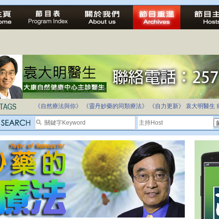
法治社會並不等同公正社會
自家教育合法化-推動多元化教育，全民學卷制
《自然療法與你》
《靈丹妙藥的同類療法》
《自力更新》
袁大明醫生