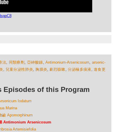
NsqpC8
療法
,
同類療劑
,
亞砷酸銻
,
Antimonium-Arsenicosum
,
arsenic-
炎
,
兒童分泌性肺炎
,
胸膜炎
,
劇烈咳嗽
,
分泌極多痰液
,
進食更
isodes of this Program
nicum Iodatum
 Marina
 Apomorphinum
timonium Arsenicosum
a Artemisiefolia