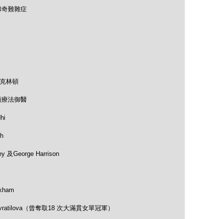
和奇難雜症
及克林頓
類療法御醫
hi
h
 及George Harrison
kham
vratilova（曾奪取18 次大滿貫女單冠軍）