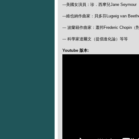
---美國女演員：珍．西摩兒Jane Seymour（主
---維也納作曲家：貝多芬Lugwig van B
--- 波蘭籍作曲家：蕭邦Frederic Cho
--- 科學家達爾文（提倡進化論）等等
Youtube 版本: