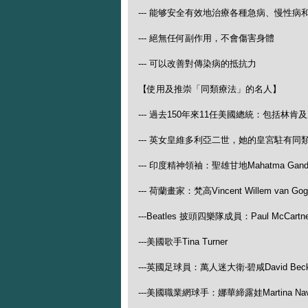
--- 能够安全有效地治療各種急病、慢性病
--- 絕無任何副作用，不會傷害身體
--- 可以改善對傳染病的抵抗力
【使用及推崇「同類療法」的名人】
--- 過去150年來11任美國總統：包括林肯
--- 英女皇維多利亞二世，她的皇宮駐有同
--- 印度精神領袖：聖雄甘地Mahatma Gand
--- 荷蘭畫家：梵高Vincent Willem van Gog
---Beatles 披頭四樂隊成員：Paul McCartney
---美國歌手Tina Turner
---英國足球員：萬人迷大衛‧碧咸David Bec
---美國職業網球手：娜華締露娃Martina Na