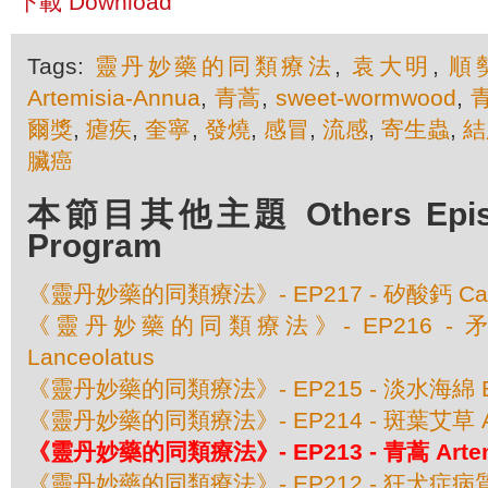
下載 Download
Tags:
靈丹妙藥的同類療法
,
袁大明
,
順
Artemisia-Annua
,
青蒿
,
sweet-wormwood
,
爾獎
,
瘧疾
,
奎寧
,
發燒
,
感冒
,
流感
,
寄生蟲
,
結
臟癌
本節目其他主題 Others Episod
Program
《靈丹妙藥的同類療法》- EP217 - 矽酸鈣 Calcar
《靈丹妙藥的同類療法》- EP216 - 矛頭
Lanceolatus
《靈丹妙藥的同類療法》- EP215 - 淡水海綿 Ba
《靈丹妙藥的同類療法》- EP214 - 斑葉艾草 Artem
《靈丹妙藥的同類療法》- EP213 - 青蒿 Artemi
《靈丹妙藥的同類療法》- EP212 - 狂犬症病質藥