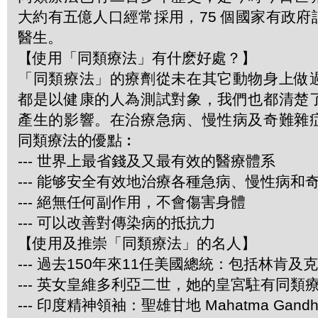
大約有五億人口經常採用，75 個國家有政
醫生。
【使用「同類療法」有什麽好處？】
「同類療法」的療劑從未在其它動物身上做
都是以健康的人為測試對象，我們也都清楚
產生的影響。在治療急病、慢性病及奇難雜
同類療法的優點︰
--- 世界上最省錢及又最有效的醫療體系
--- 能够安全有效地治療各種急病、慢性病和
--- 絕無任何副作用，不會傷害身體
--- 可以改善對傳染病的抵抗力
【使用及推崇「同類療法」的名人】
--- 過去150年來11任美國總統：包括林肯及
--- 英女皇維多利亞二世，她的皇宮駐有同類
--- 印度精神領袖：聖雄甘地 Mahatma Gandh