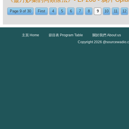
Page 9 of 30
First
4
5
6
7
8
9
10
11
12
主頁 Home
節目表 Program Table
關於我們 About us
Copyright 2026 @sourcewadio.