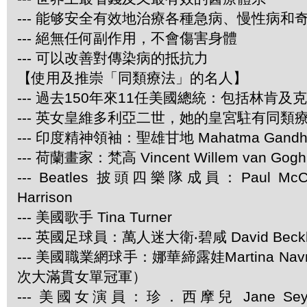
--- 能够安全有效地治療各種急病、慢性病和
--- 絕無任何副作用，不會傷害身體
--- 可以改善對傳染病的抵抗力
【使用及推崇「同類療法」的名人】
--- 過去150年來11任美國總統：包括林肯及
--- 英女皇維多利亞二世，她的皇宮駐有同類
--- 印度精神領袖：聖雄甘地 Mahatma Gandh
--- 荷蘭畫家：梵高 Vincent Willem van Gogh
--- Beatles 披頭四樂隊成員：Paul McCar
Harrison
--- 美國歌手 Tina Turner
--- 英國足球員：萬人迷大衛‧碧咸 David Beck
--- 美國職業網球手：娜華締露娃Martina Navra
次大滿貫女單冠軍）
--- 美國女演員：珍．西摩兒 Jane Se