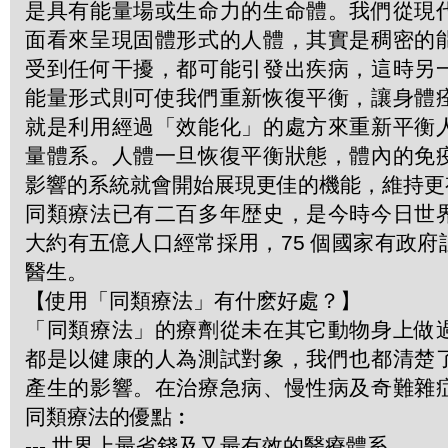
是具有能量場或生命力的生命體。我們從現
面看來呈現固體形式的人體，其實是稠密的
受到任何干擾，都可能引發出疾病，這時另
能量形式則可使我們重新恢復平衡，讓身體
就是利用經過「效能化」的處方來重新平衡
量體系。人體一旦恢復平衡狀態，體內的免
影響的系統就會開始展現更佳的機能，維持更
同類療法已有二百多年歴史，是今時今日世
大約有五億人口經常採用，75 個國家有政
醫生。
【使用「同類療法」有什麽好處？】
「同類療法」的療劑從未在其它動物身上做
都是以健康的人為測試對象，我們也都清楚
產生的影響。在治療急病、慢性病及奇難雜
同類療法的優點︰
--- 世界上最省錢及又最有效的醫療體系