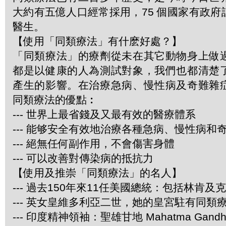
大約有五億人口經常採用，75 個國家有政
醫生。
【使用「同類療法」有什麽好處？】
「同類療法」的療劑從未在其它動物身上做
都是以健康的人為測試對象，我們也都清楚
產生的影響。在治療急病、慢性病及奇難雜
同類療法的優點︰
--- 世界上最省錢及又最有效的醫療體系
--- 能够安全有效地治療各種急病、慢性病和
--- 絕無任何副作用，不會傷害身體
--- 可以改善對傳染病的抵抗力
【使用及推崇「同類療法」的名人】
--- 過去150年來11任美國總統：包括林肯及
--- 英女皇維多利亞二世，她的皇宮駐有同類
--- 印度精神領袖：聖雄甘地 Mahatma Gandh