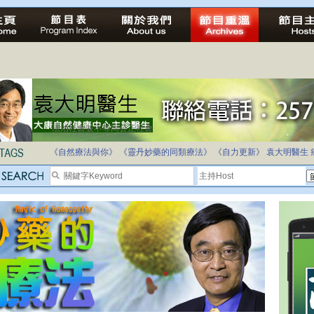
法治社會並不等同公正社會
自家教育合法化-推動多元化教育，全民學卷制
《自然療法與你》
《靈丹妙藥的同類療法》
《自力更新》
袁大明醫生