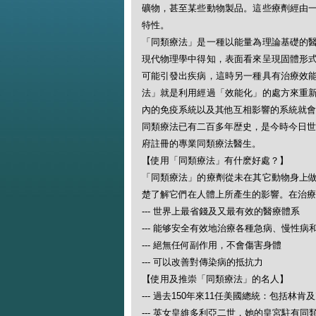
礦物，甚至某些動物製品。這些療劑經由
特性。
「同類療法」是一種以能量為理論基礎的
現代物理學中得知，表面看來呈現固體形
可能引發出疾病，這時另一種具有治療效
法」就是利用經過「效能化」的處方來重
內的免疫系統以及其他互相影響的系統就會
同類療法已有二百多年歴史，是今時今日世
府註冊的專業同類療法醫生。
【使用「同類療法」有什麽好處？】
「同類療法」的療劑從未在其它動物身上
楚了解它們在人體上所產生的影響。在治療
--- 世界上最省錢及又最有效的醫療體系
--- 能够安全有效地治療各種急病、慢性病
--- 絕無任何副作用，不會傷害身體
--- 可以改善對傳染病的抵抗力
【使用及推崇「同類療法」的名人】
--- 過去150年來11任美國總統：包括林肯
--- 英女皇維多利亞二世，她的皇宮駐有同