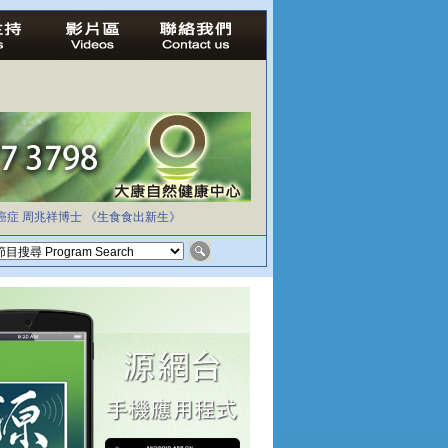
癌症
周兆祥博士
《生食食出新生》