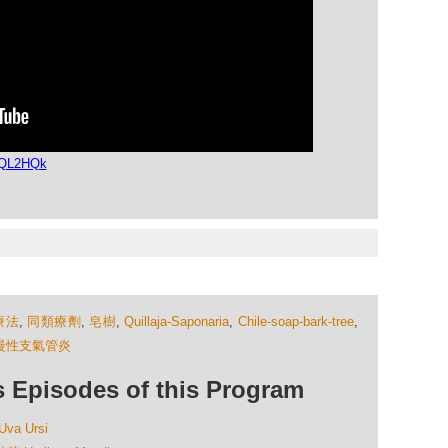
GQL2HQk
療法
,
同類療劑
,
皂樹
,
Quillaja-Saponaria
,
Chile-soap-bark-tree
,
慢性支氣管炎
isodes of this Program
a Ursi