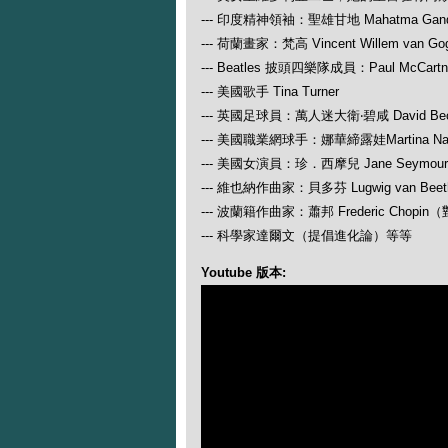
--- 印度精神領袖：聖雄甘地 Mahatma Gand
--- 荷蘭畫家：梵高 Vincent Willem van Go
--- Beatles 披頭四樂隊成員：Paul McCartney
--- 美國歌手 Tina Turner
--- 英國足球員：萬人迷大衛‧碧咸 David Be
--- 美國職業網球手：娜華締露娃Martina N
--- 美國女演員：珍．西摩兒 Jane Seymour
--- 維也納作曲家：貝多芬 Lugwig van
--- 波蘭籍作曲家：蕭邦 Frederic Ch
--- 科學家達爾文（提倡進化論）等等
Youtube 版本: