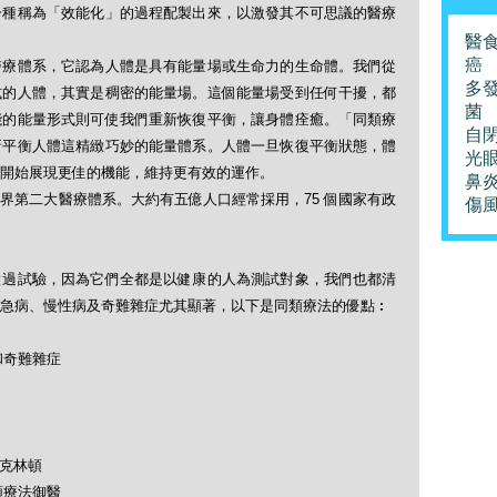
一種稱為「效能化」的過程配製出來，以激發其不可思議的醫療
醫
癌
醫療體系，它認為人體是具有能量場或生命力的生命體。我們從
多
式的人體，其實是稠密的能量場。這個能量場受到任何干擾，都
菌
能的能量形式則可使我們重新恢復平衡，讓身體痊癒。「同類療
自
新平衡人體這精緻巧妙的能量體系。人體一旦恢復平衡狀態，體
光
開始展現更佳的機能，維持更有效的運作。
鼻
界第二大醫療體系。大約有五億人口經常採用，75 個國家有政
傷
做過試驗，因為它們全都是以健康的人為測試對象，我們也都清
急病、慢性病及奇難雜症尤其顯著，以下是同類療法的優點︰
和奇難雜症
及克林頓
類療法御醫