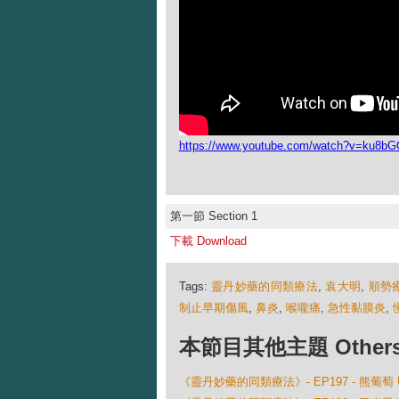
https://www.youtube.com/watch?v=ku8b
第一節 Section 1
下載 Download
Tags:
靈丹妙藥的同類療法
,
袁大明
,
順勢
制止早期傷風
,
鼻炎
,
喉嚨痛
,
急性黏膜炎
,
本節目其他主題 Others Ep
《靈丹妙藥的同類療法》- EP197 - 熊葡萄 Uv