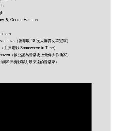
hi
gh
 及 George Harrison
ckham
avratilova（曾奪取 18 次大滿貫女單冠軍）
（主演電影 Somewhere in Time）
 Beethoven（被公認為音樂史上最偉大作曲家）
opin（對鋼琴演奏影響力最深遠的音樂家）