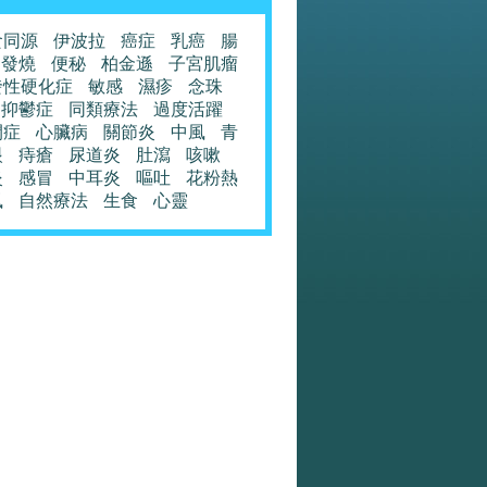
食同源
伊波拉
癌症
乳癌
腸
發燒
便秘
柏金遜
子宮肌瘤
發性硬化症
敏感
濕疹
念珠
抑鬱症
同類療法
過度活躍
閉症
心臟病
關節炎
中風
青
眼
痔瘡
尿道炎
肚瀉
咳嗽
炎
感冒
中耳炎
嘔吐
花粉熱
風
自然療法
生食
心靈