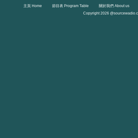
主頁 Home
節目表 Program Table
關於我們 About us
Copyright 2026 @sourcewadio.