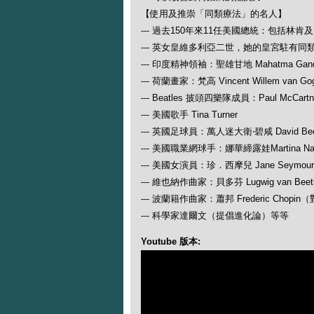
【使用及推崇「同類療法」的名人】
--- 過去150年來11任美國總統：包括林肯
--- 英女皇維多利亞二世，她的皇宮駐有同
--- 印度精神領袖：聖雄甘地 Mahatma Gand
--- 荷蘭畫家：梵高 Vincent Willem van Go
--- Beatles 披頭四樂隊成員：Paul McCartney
--- 美國歌手 Tina Turner
--- 英國足球員：萬人迷大衛‧碧咸 David Be
--- 美國職業網球手：娜華締露娃Martina N
--- 美國女演員：珍．西摩兒 Jane Seymour
--- 維也納作曲家：貝多芬 Lugwig van
--- 波蘭籍作曲家：蕭邦 Frederic Ch
--- 科學家達爾文（提倡進化論）等等
Youtube 版本: