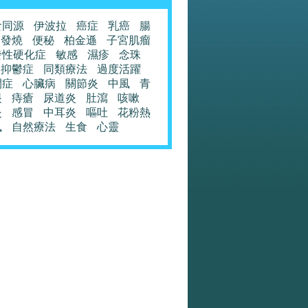
食同源
伊波拉
癌症
乳癌
腸
發燒
便秘
柏金遜
子宮肌瘤
發性硬化症
敏感
濕疹
念珠
抑鬱症
同類療法
過度活躍
閉症
心臟病
關節炎
中風
青
眼
痔瘡
尿道炎
肚瀉
咳嗽
炎
感冒
中耳炎
嘔吐
花粉熱
風
自然療法
生食
心靈