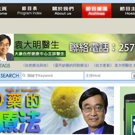
法治社會並不等同公正社會
自家教育合法化-推動多元化教育，全民學卷制
《自然療法與你》
《靈丹妙藥的同類療法》
《自力更新》
袁大明醫生