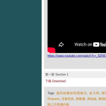
https://www.youtube.com/watch?v=_8ZNS
第一節 Section 1
下載 Download
Tags:
靈丹妙藥的同類療法
,
袁大明
,
順
Dropwort
,
支氣管炎
,
肺氣腫
,
肺結核
,
難聞
睛上方疼痛灼熱