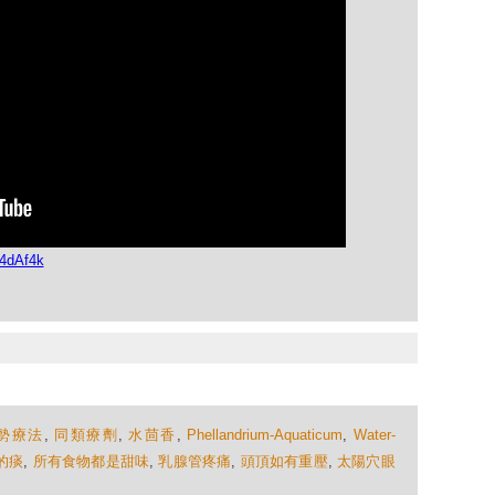
4dAf4k
勢療法
,
同類療劑
,
水茴香
,
Phellandrium-Aquaticum
,
Water-
的痰
,
所有食物都是甜味
,
乳腺管疼痛
,
頭頂如有重壓
,
太陽穴眼