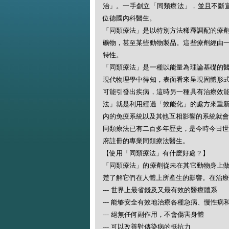
治」。一手創立「同類療法」，並且不斷宣揚此一
位德國內科醫生。
「同類療法」是以特別方法稀釋調配的療
礦物，甚至某些動物製品。這些療劑經由
特性。
「同類療法」是一種以能量為理論基礎的
現代物理學中得知，表面看來呈現固體形
可能引發出疾病，這時另一種具有治療效
法」就是利用經過「效能化」的處方來重
內的免疫系統以及其他互相影響的系統就會
同類療法已有二百多年歴史，是今時今日世
府註冊的專業同類療法醫生。
【使用「同類療法」有什麽好處？】
「同類療法」的療劑從未在其它動物身上
楚了解它們在人體上所產生的影響。在治療
--- 世界上最省錢及又最有效的醫療體系
--- 能够安全有效地治療各種急病、慢性病
--- 絕無任何副作用，不會傷害身體
--- 可以改善對傳染病的抵抗力