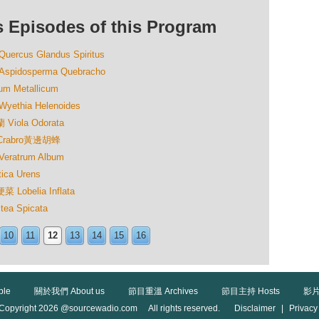
isodes of this Program
us Glandus Spiritus
dosperma Quebracho
Metallicum
hia Helenoides
ola Odorata
Crabro黃邊胡蜂
atrum Album
a Urens
belia Inflata
 Spicata
10
11
12
13
14
15
16
ble
關於我們 About us
節目重溫 Archives
節目主持 Hosts
影片
Copyright 2026 @sourcewadio.com All rights reserved.
Disclaimer
|
Privacy