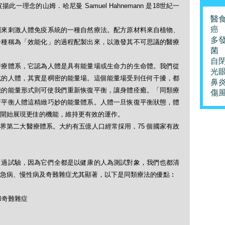
理念的山姆．哈尼曼 Samuel Hahnemann 是18世紀一
醫
癌
劑來刺激人體免疫系統的一種自然療法。配方原材料來自植物、
多
一種稱為「效能化」的過程配製出來，以激發其不可思議的醫療
菌
自
醫療體系，它認為人體是具有能量場或生命力的生命體。我們從
光
式的人體，其實是稠密的能量場。這個能量場受到任何干擾，都
鼻
能的能量形式則可使我們重新恢復平衡，讓身體痊癒。「同類療
傷
新平衡人體這精緻巧妙的能量體系。人體一旦恢復平衡狀態，體
開始展現更佳的機能，維持更有效的運作。
界第二大醫療體系。大約有五億人口經常採用，75 個國家有政
做過試驗，因為它們全都是以健康的人為測試對象，我們也都清
急病、慢性病及奇難雜症尤其顯著，以下是同類療法的優點︰
和奇難雜症