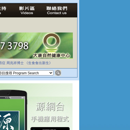
癌症
周兆祥博士
《生食食出新生》