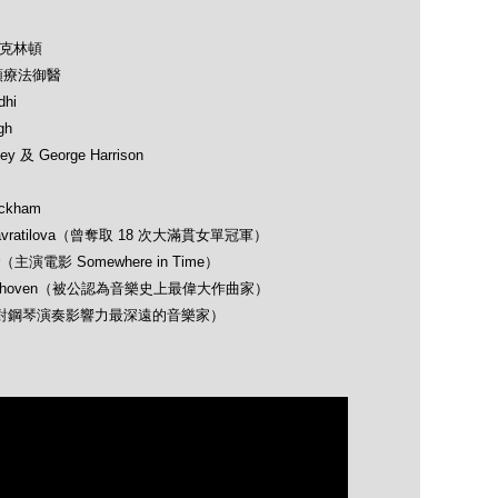
及克林頓
類療法御醫
hi
gh
 及 George Harrison
ckham
avratilova（曾奪取 18 次大滿貫女單冠軍）
（主演電影 Somewhere in Time）
 Beethoven（被公認為音樂史上最偉大作曲家）
opin（對鋼琴演奏影響力最深遠的音樂家）