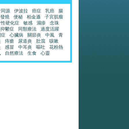
食同源
伊波拉
癌症
乳癌
腸
發燒
便秘
柏金遜
子宮肌瘤
發性硬化症
敏感
濕疹
念珠
抑鬱症
同類療法
過度活躍
閉症
心臟病
關節炎
中風
青
眼
痔瘡
尿道炎
肚瀉
咳嗽
炎
感冒
中耳炎
嘔吐
花粉熱
風
自然療法
生食
心靈