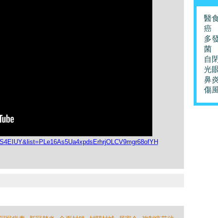
醫
癌
多
菌
自
光
鼻
傷
OyS4EIUY&list=PLe16As5Ua4xpdsErhrjOLCV9mgr68ofYH