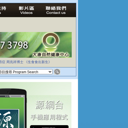
癌症
周兆祥博士
《生食食出新生》