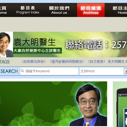
法治社會並不等同公正社會
自家教育合法化-推動多元化教育，全民學卷制
《自然療法與你》
《靈丹妙藥的同類療法》
《自力更新》
袁大明醫生