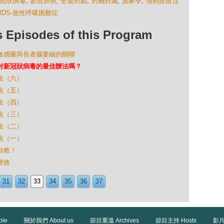
冠狀病毒
,
新冠肺炎
,
全面封鎖
,
封關封城
,
居家令
,
強制疫苗注
RDS-急性呼吸困難症
isodes of this Program
及抗敏感藥與長者腦萎縮的關聯
是對付新冠狀病毒的最佳辦法嗎？
療法（六）
療法（五）
療法（四）
療法（三）
療法（二）
療法（一）
何自救！
療效
31
32
33
34
35
36
37
ble
關於我們 About us
節目重溫 Archives
節目主持 Hosts
影片